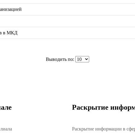
анизацией
ов в МКД
Выводить по:
але
Раскрытие инфор
илиала
Раскрытие информации в сфе